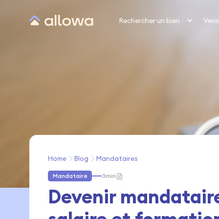
Rechercher un bien
Vend
Home
Blog
Mandataires
Mandataire
3
min
Devenir mandataire 
salaire et formatio