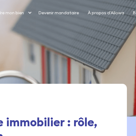
re mon bien
Devenir mandataire
À propos d'Allowa
B
immobilier : rôle,
n