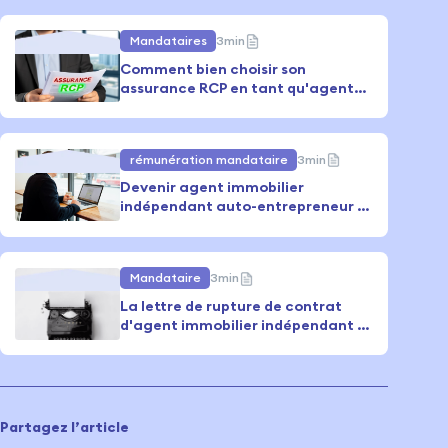
Mandataires
3
min
Comment bien choisir son
assurance RCP en tant qu'agent
immobilier ?
rémunération mandataire
3
min
Devenir agent immobilier
indépendant auto-entrepreneur :
ce qu'il faut savoir
Mandataire
3
min
La lettre de rupture de contrat
d'agent immobilier indépendant :
modalités, conséquences et
modèle
Partagez l’article